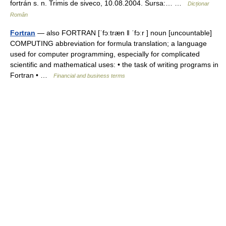
fortrán s. n. Trimis de siveco, 10.08.2004. Sursa:… …
Dicționar
Român
Fortran
— also FORTRAN [ˈfɔːtræn ǁ ˈfɔːr ] noun [uncountable]
COMPUTING abbreviation for formula translation; a language
used for computer programming, especially for complicated
scientific and mathematical uses: • the task of writing programs in
Fortran • …
Financial and business terms