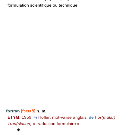
formulation scientifique ou technique.
fortran
[fɔʀtʀɑ̃]
n. m.
ÉTYM.
1959,
in
Höfler; mot-valise anglais,
de
For(mular)
Tran(slation)
« traduction formulaire ».
❖