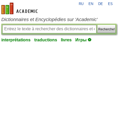
RU
EN
DE
ES
fr-academic.com
Dictionnaires et Encyclopédies sur 'Academic'
Recherche!
interprétations
traductions
livres
Игры ⚽