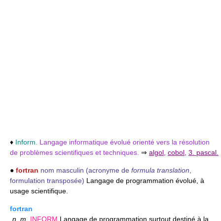
♦
Inform.
Langage informatique évolué orienté vers la résolution
de problèmes scientifiques et techniques.
⇒
algol
,
cobol
,
3. pascal.
●
fortran
nom masculin
(acronyme de
formula translation
,
formulation transposée)
Langage de programmation évolué, à
usage scientifique.
fortran
n.
m.
INFORM
Langage de programmation surtout destiné à la