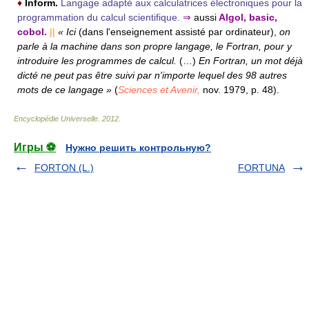
♦
Inform.
Langage adapté aux calculatrices électroniques pour la
programmation du calcul scientifique.
⇒
aussi
Algol, basic,
cobol.
||
« Ici
(dans l'enseignement assisté par ordinateur),
on
parle à la machine dans son propre langage, le Fortran, pour y
introduire les programmes de calcul.
(…)
En Fortran, un mot déjà
dicté ne peut pas être suivi par n'importe lequel des 98 autres
mots de ce langage »
(
Sciences et Avenir,
nov. 1979, p. 48).
Encyclopédie Universelle
.
2012
.
Игры ⚽
Нужно решить контрольную?
FORTON (L.)
FORTUNA