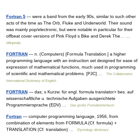
Fortran 5
— were a band from the early 90s, similar to such other
acts of the time as The Orb, Fluke and Underworld. Their sound
was mainly pop/electronic, but were notable in particular for their
offbeat cover versions of Pink Floyd s Bike and Derek The… …
Wikipedia
FORTRAN
— n. (Computers) [Formula Translation.] a higher
programming language with an instruction set designed for ease of
expression of mathematical functions, much used in programming
of scientific and mathematical problems. [PJC] …
The Collaborative
International Dictionary of English
FORTRAN
— das; s Kurzw. für engl. formula translator> bes. auf
wissenschaftliche u. technische Aufgaben ausgerichtete
Programmiersprache (EDV) …
Das große Fremdwörterbuch
Fortran
— computer programming language, 1956, from
combination of elements from FORMULA (Cf. formula) +
TRANSLATION (Cf. translation) …
Etymology dictionary